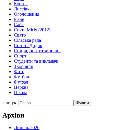
Костел
Листівка
Оголошення
Різне
Сайт
Свята Місія (2012)
Свято
Сільська рада
Созонт Дидик
Спиридон Литвинович
Спорт
Студенти та викладачі
Творчість
Фото
Футбол
Футзал
Церква
Школа
Пошук:
Архіви
Липень 2026