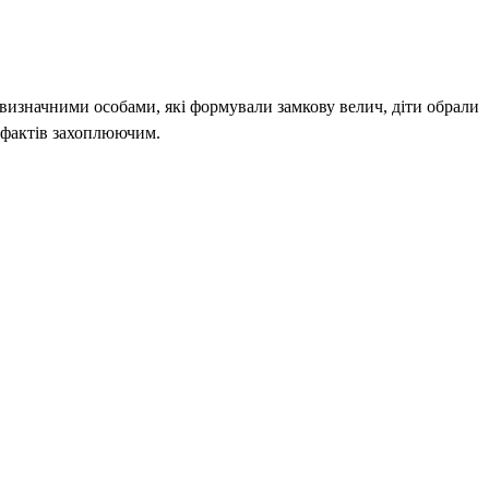
 визначними особами, які формували замкову велич, діти обрали
х фактів захоплюючим.