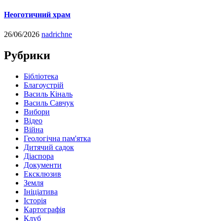
Неоготичний храм
26/06/2026
nadrichne
Рубрики
Бібліотека
Благоустрій
Василь Кіналь
Василь Савчук
Вибори
Відео
Війна
Геологічна пам'ятка
Дитячий садок
Діаспора
Документи
Ексклюзив
Земля
Ініціатива
Історія
Картографія
Клуб