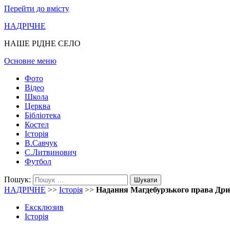
Перейти до вмісту
НАДРІЧНЕ
НАШЕ РІДНЕ СЕЛО
Основне меню
Фото
Відео
Школа
Церква
Бібліотека
Костел
Історія
В.Савчук
С.Литвинович
Футбол
Пошук:
НАДРІЧНЕ
>>
Історія
>>
Надання Магдебурзького права Др
Ексклюзив
Історія