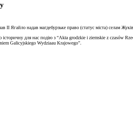
у
в ІІ Ягайло надав магдебурзьке право (статус міста) селам Жуків
оричну для нас подію з “Akta grodzkie i ziemskie z czasów Rzecz
aniem Galicyjskiego Wydziaau Krajowego”.