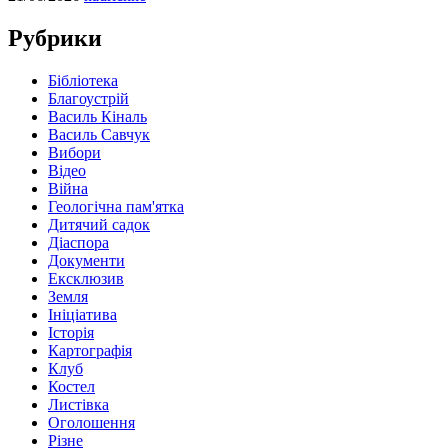
Рубрики
Бібліотека
Благоустрій
Василь Кіналь
Василь Савчук
Вибори
Відео
Війна
Геологічна пам'ятка
Дитячий садок
Діаспора
Документи
Ексклюзив
Земля
Ініціатива
Історія
Картографія
Клуб
Костел
Листівка
Оголошення
Різне