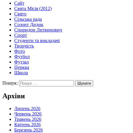
Сайт
Свята Місія (2012)
Свято
Сільська рада
Созонт Дидик
Спиридон Литвинович
Спорт
Студенти та викладачі
Творчість
Фото
Футбол
Футзал
Церква
Школа
Пошук:
Архіви
Липень 2026
Червень 2026
Травень 2026
Квітень 2026
Березень 2026