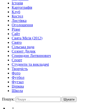
Історія
Картографія
Клуб
Костел
Листівка
Оголошення
Різне
Сайт
Свята Місія (2012)
Свято
Сільська рада
Созонт Дидик
Спиридон Литвинович
Спорт
Студенти та викладачі
Творчість
Фото
Футбол
Футзал
Церква
Школа
Пошук: