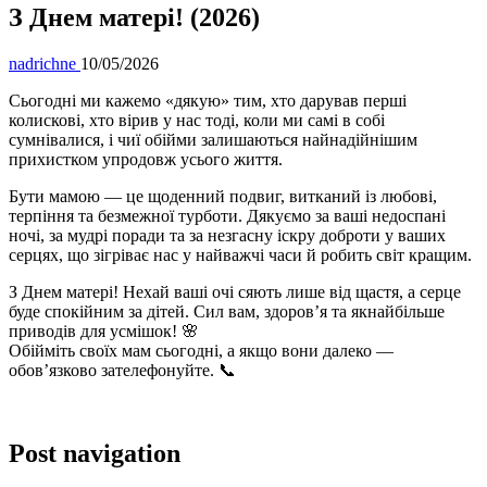
З Днем матері! (2026)
nadrichne
10/05/2026
Сьогодні ми кажемо «дякую» тим, хто дарував перші
колискові, хто вірив у нас тоді, коли ми самі в собі
сумнівалися, і чиї обійми залишаються найнадійнішим
прихистком упродовж усього життя.
Бути мамою — це щоденний подвиг, витканий із любові,
терпіння та безмежної турботи. Дякуємо за ваші недоспані
ночі, за мудрі поради та за незгасну іскру доброти у ваших
серцях, що зігріває нас у найважчі часи й робить світ кращим.
З Днем матері! Нехай ваші очі сяють лише від щастя, а серце
буде спокійним за дітей. Сил вам, здоров’я та якнайбільше
приводів для усмішок! 🌸
Обійміть своїх мам сьогодні, а якщо вони далеко —
обов’язково зателефонуйте. 📞
Post navigation