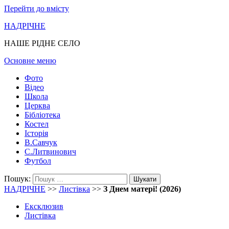
Перейти до вмісту
НАДРІЧНЕ
НАШЕ РІДНЕ СЕЛО
Основне меню
Фото
Відео
Школа
Церква
Бібліотека
Костел
Історія
В.Савчук
С.Литвинович
Футбол
Пошук:
НАДРІЧНЕ
>>
Листівка
>>
З Днем матері! (2026)
Ексклюзив
Листівка