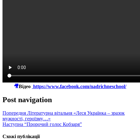
🎥
Відео
https://www.facebook.com/nadrichneschool/
Post navigation
Попередня
Літературна вітальня «Леся Українка – зразок
мужності, героїзму…»
Наступна
“Пророчий голос Кобзаря”
Схожі публікації