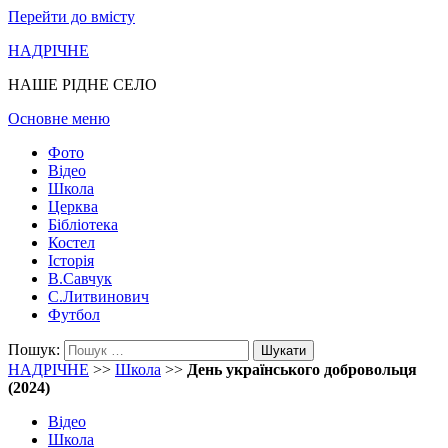
Перейти до вмісту
НАДРІЧНЕ
НАШЕ РІДНЕ СЕЛО
Основне меню
Фото
Відео
Школа
Церква
Бібліотека
Костел
Історія
В.Савчук
С.Литвинович
Футбол
Пошук:
НАДРІЧНЕ
>>
Школа
>>
День українського добровольця
(2024)
Відео
Школа