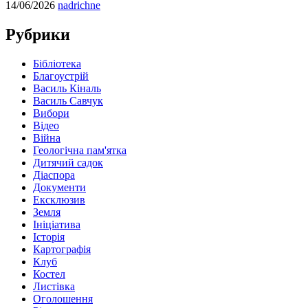
14/06/2026
nadrichne
Рубрики
Бібліотека
Благоустрій
Василь Кіналь
Василь Савчук
Вибори
Відео
Війна
Геологічна пам'ятка
Дитячий садок
Діаспора
Документи
Ексклюзив
Земля
Ініціатива
Історія
Картографія
Клуб
Костел
Листівка
Оголошення