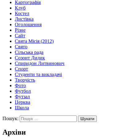
Картографія
Клуб
Костел
Листівка
Оголошення
Різне
Сайт
Свята Місія (2012)
Свято
Сільська рада
Созонт Дидик
Спиридон Литвинович
Спорт
Студенти та викладачі
Творчість
Фото
Футбол
Футзал
Церква
Школа
Пошук:
Архіви