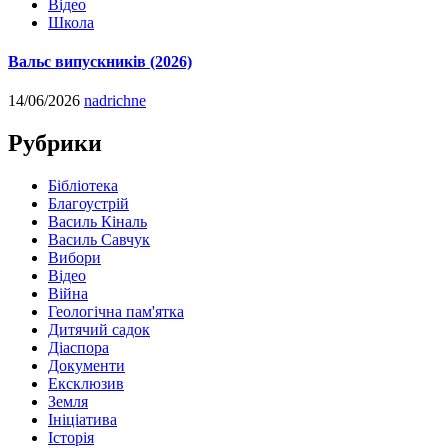
Відео
Школа
Вальс випускників (2026)
14/06/2026
nadrichne
Рубрики
Бібліотека
Благоустрій
Василь Кіналь
Василь Савчук
Вибори
Відео
Війна
Геологічна пам'ятка
Дитячий садок
Діаспора
Документи
Ексклюзив
Земля
Ініціатива
Історія