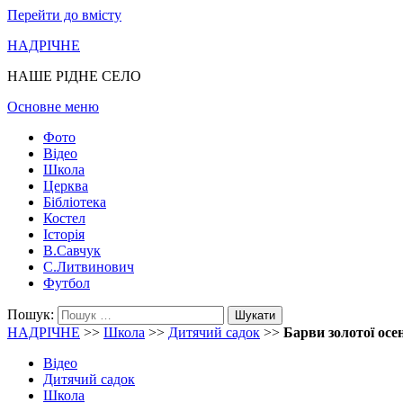
Перейти до вмісту
НАДРІЧНЕ
НАШЕ РІДНЕ СЕЛО
Основне меню
Фото
Відео
Школа
Церква
Бібліотека
Костел
Історія
В.Савчук
С.Литвинович
Футбол
Пошук:
НАДРІЧНЕ
>>
Школа
>>
Дитячий садок
>>
Барви золотої осен
Відео
Дитячий садок
Школа