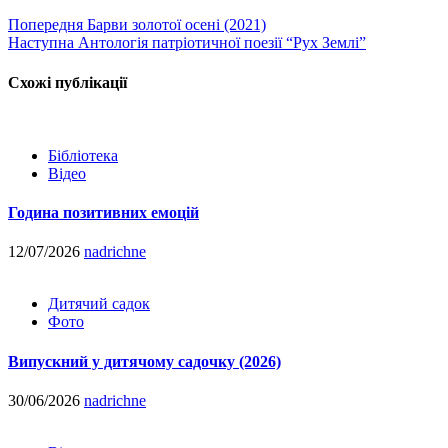
Попередня
Барви золотої осені (2021)
Наступна
Антологія патріотичної поезії “Рух Землі”
Схожі публікації
Бібліотека
Відео
Година позитивних емоцій
12/07/2026
nadrichne
Дитячий садок
Фото
Випускний у дитячому садочку (2026)
30/06/2026
nadrichne